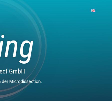
ing
sect GmbH
n der Microdissection.