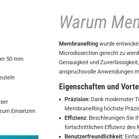
Warum Mem
MembraneRing
wurde entwickel
Microdissection gerecht zu wer
oder 50 mm
Genauigkeit und Zuverlässigkeit,
anspruchsvolle Anwendungen m
euteln
Eigenschaften und Vort
Präzision
: Dank modernster T
nser
MembraneRing höchste Präzis
zum Einsetzen
Effizienz
: Beschleunigen Sie I
fortschrittlichen Effizienz d
Benutzerfreundlichkeit
: Einf